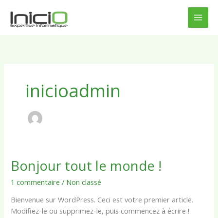
Aller
au
contenu
inicioadmin
Bonjour tout le monde !
Bonjour
tout
1 commentaire
/
Non classé
le
monde !
Bienvenue sur WordPress. Ceci est votre premier article.
Modifiez-le ou supprimez-le, puis commencez à écrire !